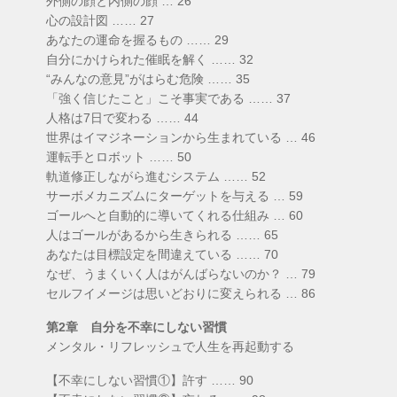
外側の顔と内側の顔 … 26
心の設計図 …… 27
あなたの運命を握るもの …… 29
自分にかけられた催眠を解く …… 32
“みんなの意見”がはらむ危険 …… 35
「強く信じたこと」こそ事実である …… 37
人格は7日で変わる …… 44
世界はイマジネーションから生まれている … 46
運転手とロボット …… 50
軌道修正しながら進むシステム …… 52
サーボメカニズムにターゲットを与える … 59
ゴールへと自動的に導いてくれる仕組み … 60
人はゴールがあるから生きられる …… 65
あなたは目標設定を間違えている …… 70
なぜ、うまくいく人はがんばらないのか？ … 79
セルフイメージは思いどおりに変えられる … 86
第2章 自分を不幸にしない習慣
メンタル・リフレッシュで人生を再起動する
【不幸にしない習慣①】許す …… 90