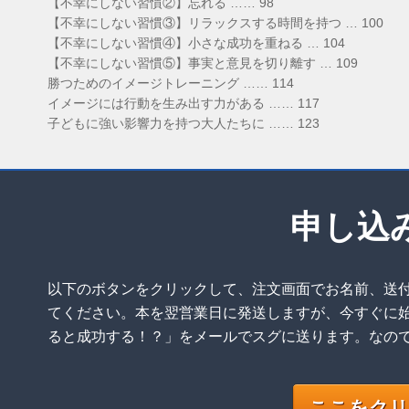
【不幸にしない習慣②】忘れる …… 98
【不幸にしない習慣③】リラックスする時間を持つ … 100
【不幸にしない習慣④】小さな成功を重ねる … 104
【不幸にしない習慣⑤】事実と意見を切り離す … 109
勝つためのイメージトレーニング …… 114
イメージには行動を生み出す力がある …… 117
子どもに強い影響力を持つ大人たちに …… 123
申し込
以下のボタンをクリックして、注文画面でお名前、送付
てください。本を翌営業日に発送しますが、今すぐに
ると成功する！？」をメールでスグに送ります。なの
ここをクリ