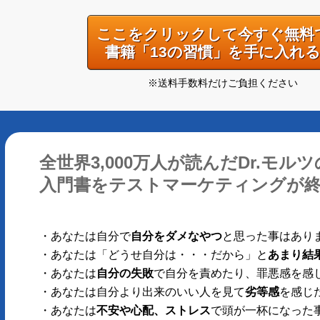
ここをクリックして今すぐ無料
書籍「13の習慣」を手に入れ
※送料手数料だけご負担ください
全世界3,000万人が読んだDr.モ
入門書をテストマーケティングが終わ
・あなたは自分で
自分をダメなやつ
と思った事はあり
・あなたは「どうせ自分は・・・だから」と
あまり結
・あなたは
自分の失敗
で自分を責めたり、罪悪感を感
・あなたは自分より出来のいい人を見て
劣等感
を感じ
・あなたは
不安や心配、ストレス
で頭が一杯になった