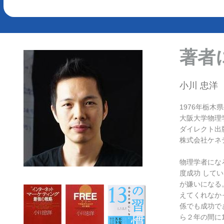
著者
小川 忠洋 ta
1976年栃木
大阪大学物理
ダイレクト出
株式会社ケネ
物理学者にな
度成功 して
が嫌いになる
えてくれなか
係でも成功で
ら２年の間に